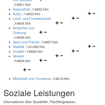
öffnen
schließen
.
/14601.htm
und
Gesundheit
.
/14602.htm
schließen
Navigation
Kultur
.
/14603.htm
Navigationsmenü
öffnen
Land- und Forstwirtschaft
Navigationsmenü
öffnen
und
.
/14604.htm
öffnen
und
schließen
Sicherheit und
Navigationsmenü
und
schließen
Ordnung
öffnen
schließen
.
/14606.htm
und
Sport und Freizeit
.
/14607.htm
schließen
Navigation
Statistik
.
/141056.htm
Navigationsmenü
öffnen
Umwelt
.
/14608.htm
Navigationsmenü
öffnen
und
Verkehr
Navigationsmenü
öffnen
und
schließen
.
/14609.htm
öffnen
und
schließen
Navigationsmenü
und
schließen
öffnen
schließen
Wirtschaft und Tourismus
.
/14610.htm
und
schließen
Soziale Leistungen
Informationen über Sozialhilfe, Flüchtlingswesen,