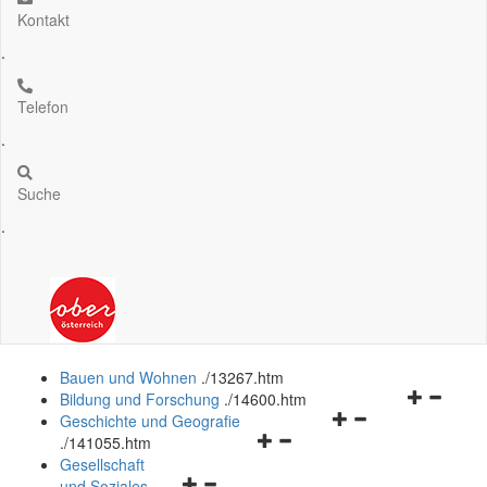
Kontakt
.
Telefon
.
Suche
.
Bauen und Wohnen
.
/13267.htm
Navigation
Bildung und Forschung
.
/14600.htm
Navigationsmenü
öffnen
Geschichte und Geografie
Navigationsmenü
öffnen
und
.
/141055.htm
öffnen
und
schließen
Gesellschaft
Navigationsmenü
und
schließen
und Soziales