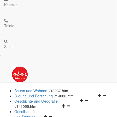
Kontakt
.
Telefon
.
Suche
.
Bauen und Wohnen
.
/13267.htm
Navigation
Bildung und Forschung
.
/14600.htm
Navigationsmenü
öffnen
Geschichte und Geografie
Navigationsmenü
öffnen
und
.
/141055.htm
öffnen
und
schließen
Gesellschaft
Navigationsmenü
und
schließen
und Soziales