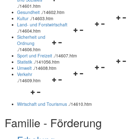
öffnen
schließen
.
/14601.htm
und
Gesundheit
.
/14602.htm
schließen
Navigation
Kultur
.
/14603.htm
Navigationsmenü
öffnen
Land- und Forstwirtschaft
Navigationsmenü
öffnen
und
.
/14604.htm
öffnen
und
schließen
Sicherheit und
Navigationsmenü
und
schließen
Ordnung
öffnen
schließen
.
/14606.htm
und
Sport und Freizeit
.
/14607.htm
schließen
Navigation
Statistik
.
/141056.htm
Navigationsmenü
öffnen
Umwelt
.
/14608.htm
Navigationsmenü
öffnen
und
Verkehr
Navigationsmenü
öffnen
und
schließen
.
/14609.htm
öffnen
und
schließen
Navigationsmenü
und
schließen
öffnen
schließen
Wirtschaft und Tourismus
.
/14610.htm
und
schließen
Familie - Förderung