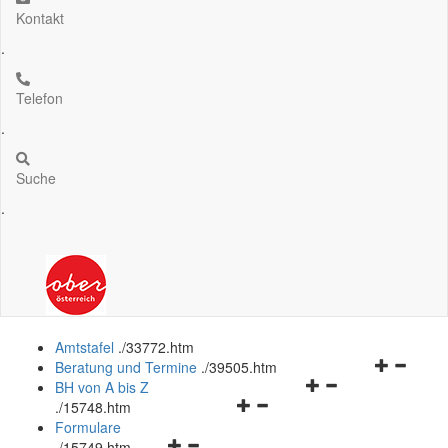
Kontakt
.
Telefon
.
Suche
.
Amtstafel
.
/33772.htm
Navigation
Beratung und Termine
.
/39505.htm
Navigationsmenü
öffnen
BH von A bis Z
Navigationsmenü
öffnen
und
.
/15748.htm
öffnen
und
schließen
Formulare
Navigationsmenü
und
schließen
.
/15749.htm