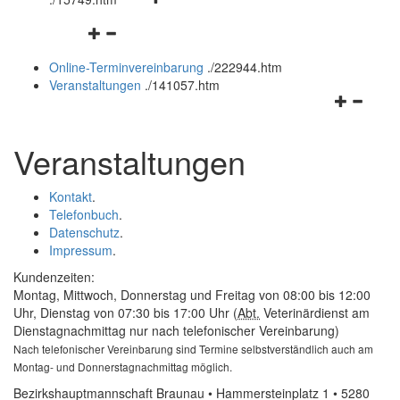
öffnen
schließen
Navigationsmenü
und
öffnen
schließen
Online-Terminvereinbarung
.
/222944.htm
und
Veranstaltungen
.
/141057.htm
schließen
Navigation
öffnen
und
Veranstaltungen
schließen
Kontakt
.
Telefonbuch
.
Datenschutz
.
Impressum
.
Kundenzeiten:
Montag, Mittwoch, Donnerstag und Freitag von 08:00 bis 12:00
Uhr, Dienstag von 07:30 bis 17:00 Uhr (
Abt.
Veterinärdienst am
Dienstagnachmittag nur nach telefonischer Vereinbarung)
Nach telefonischer Vereinbarung sind Termine selbstverständlich auch am
Montag- und Donnerstagnachmittag möglich.
Bezirkshauptmannschaft Braunau • Hammersteinplatz 1 • 5280