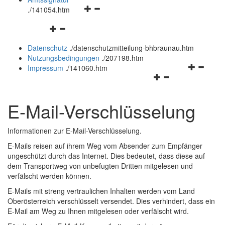
Navigationsmenü
und
.
/141054.htm
öffnen
schließen
Navigationsmenü
und
öffnen
schließen
Datenschutz
.
/datenschutzmitteilung-bhbraunau.htm
und
Nutzungsbedingungen
.
/207198.htm
schließen
Navigation
Impressum
.
/141060.htm
Navigationsmenü
öffnen
öffnen
und
und
schließen
E-Mail
-Verschlüsselung
schließen
Informationen zur
E-Mail
-Verschlüsselung.
E-Mails reisen auf ihrem Weg vom Absender zum Empfänger
ungeschützt durch das Internet. Dies bedeutet, dass diese auf
dem Transportweg von unbefugten Dritten mitgelesen und
verfälscht werden können.
E-Mails mit streng vertraulichen Inhalten werden vom Land
Oberösterreich verschlüsselt versendet. Dies verhindert, dass ein
E-Mail
am Weg zu Ihnen mitgelesen oder verfälscht wird.