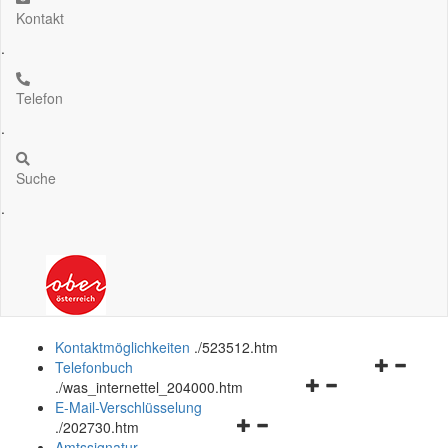
Kontakt
.
Telefon
.
Suche
.
Kontaktmöglichkeiten
.
/523512.htm
Navigation
Telefonbuch
Navigationsmenü
öffnen
.
/was_internettel_204000.htm
öffnen
und
E-Mail-Verschlüsselung
Navigationsmenü
und
schließen
.
/202730.htm
öffnen
schließen
Amtssignatur