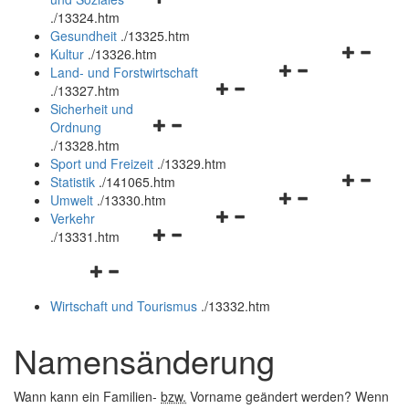
öffnen
schließen
.
/13324.htm
und
Gesundheit
.
/13325.htm
schließen
Navigation
Kultur
.
/13326.htm
Navigationsmenü
öffnen
Land- und Forstwirtschaft
Navigationsmenü
öffnen
und
.
/13327.htm
öffnen
und
schließen
Sicherheit und
Navigationsmenü
und
schließen
Ordnung
öffnen
schließen
.
/13328.htm
und
Sport und Freizeit
.
/13329.htm
schließen
Navigation
Statistik
.
/141065.htm
Navigationsmenü
öffnen
Umwelt
.
/13330.htm
Navigationsmenü
öffnen
und
Verkehr
Navigationsmenü
öffnen
und
schließen
.
/13331.htm
öffnen
und
schließen
Navigationsmenü
und
schließen
öffnen
schließen
Wirtschaft und Tourismus
.
/13332.htm
und
schließen
Namensänderung
Wann kann ein Familien-
bzw.
Vorname geändert werden? Wenn