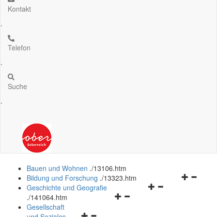
Kontakt
.
Telefon
.
Suche
.
Bauen und Wohnen
.
/13106.htm
Navigation
Bildung und Forschung
.
/13323.htm
Navigationsmenü
öffnen
Geschichte und Geografie
Navigationsmenü
öffnen
und
.
/141064.htm
öffnen
und
schließen
Gesellschaft
Navigationsmenü
und
schließen
und Soziales