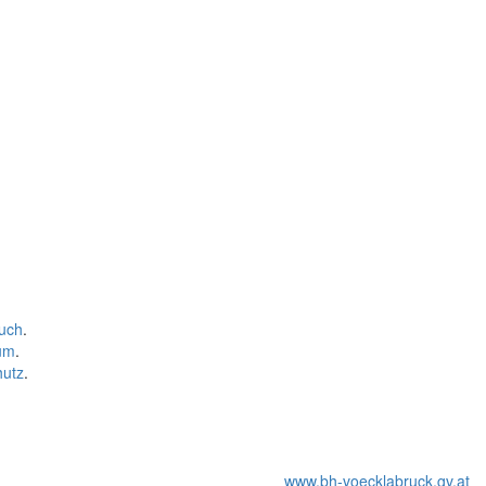
uch
.
um
.
hutz
.
www.bh-voecklabruck.gv.at