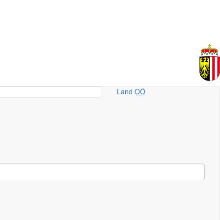
Land
OÖ