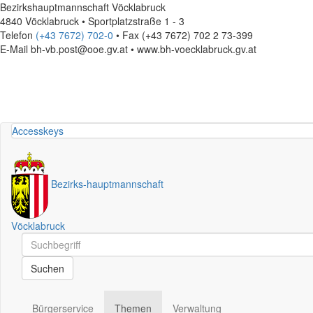
Bezirkshauptmannschaft Vöcklabruck
4840 Vöcklabruck • Sportplatzstraße 1 - 3
Telefon
(+43 7672) 702-0
• Fax (+43 7672) 702 2 73-399
E-Mail
bh-vb.post@ooe.gv.at • www.bh-voecklabruck.gv.at
Accesskeys
Bezirks
-
hauptmannschaft
Vöcklabruck
Schnellsuche
Schnellsuche
Suchen
Bürgerservice
Themen
Verwaltung