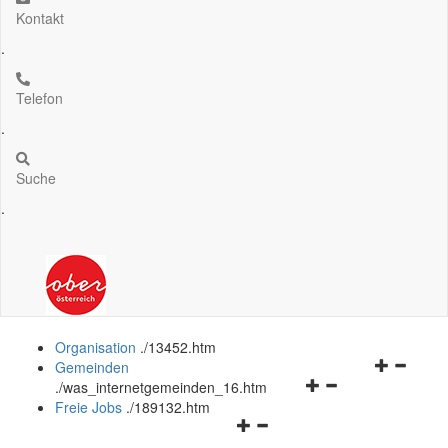
Kontakt
.
Telefon
.
Suche
.
Organisation
.
/13452.htm
Navigation
Gemeinden
Navigationsmenü
öffnen
.
/was_internetgemeinden_16.htm
öffnen
und
Freie Jobs
.
/189132.htm
Navigationsmenü
und
schließen
öffnen
schließen