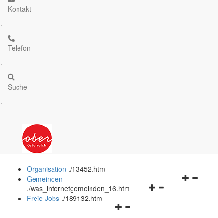
Kontakt
.
Telefon
.
Suche
.
Organisation
.
/13452.htm
Navigation
Gemeinden
Navigationsmenü
öffnen
.
/was_internetgemeinden_16.htm
öffnen
und
Freie Jobs
.
/189132.htm
Navigationsmenü
und
schließen
öffnen
schließen