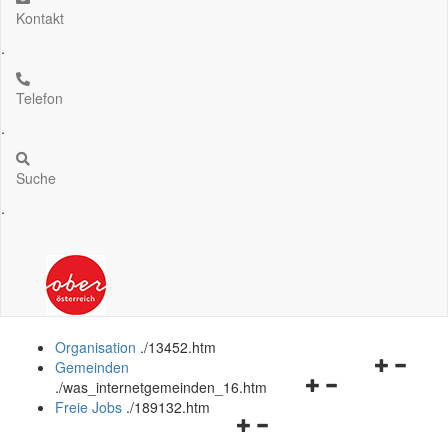
Kontakt
.
Telefon
.
Suche
.
Organisation
.
/13452.htm
Navigation
Gemeinden
Navigationsmenü
öffnen
.
/was_internetgemeinden_16.htm
öffnen
und
Freie Jobs
.
/189132.htm
Navigationsmenü
und
schließen
öffnen
schließen