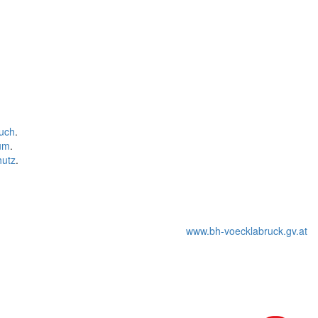
uch
.
um
.
hutz
.
www.bh-voecklabruck.gv.at