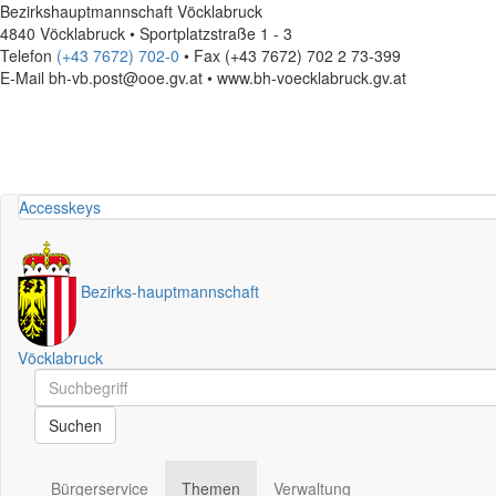
Bezirkshauptmannschaft Vöcklabruck
4840 Vöcklabruck • Sportplatzstraße 1 - 3
Telefon
(+43 7672) 702-0
• Fax (+43 7672) 702 2 73-399
E-Mail
bh-vb.post@ooe.gv.at • www.bh-voecklabruck.gv.at
Accesskeys
Bezirks
-
hauptmannschaft
Vöcklabruck
Schnellsuche
Schnellsuche
Suchen
Bürgerservice
Themen
Verwaltung