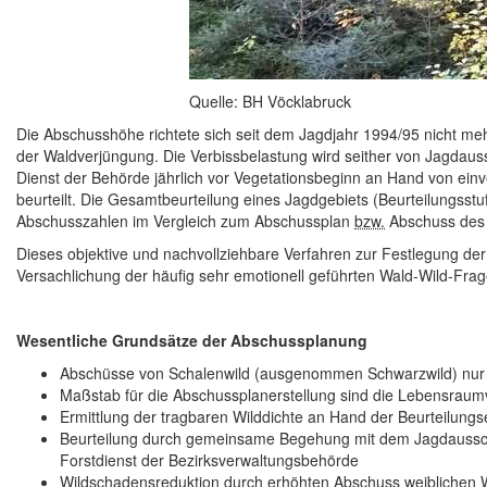
Quelle: BH Vöcklabruck
Die Abschusshöhe richtete sich seit dem Jagdjahr 1994/95 nicht 
der Waldverjüngung. Die Verbissbelastung wird seither von Jagdau
Dienst der Behörde jährlich vor Vegetationsbeginn an Hand von ein
beurteilt. Die Gesamtbeurteilung eines Jagdgebiets (Beurteilungsstuf
Abschusszahlen im Vergleich zum Abschussplan
bzw.
Abschuss des 
Dieses objektive und nachvollziehbare Verfahren zur Festlegung de
Versachlichung der häufig sehr emotionell geführten Wald-Wild-Fra
Wesentliche Grundsätze der Abschussplanung
Abschüsse von Schalenwild (ausgenommen Schwarzwild) nur
Maßstab für die Abschussplanerstellung sind die Lebensraum
Ermittlung der tragbaren Wilddichte an Hand der Beurteilungs
Beurteilung durch gemeinsame Begehung mit dem Jagdaussc
Forstdienst der Bezirksverwaltungsbehörde
Wildschadensreduktion durch erhöhten Abschuss weiblichen Wi