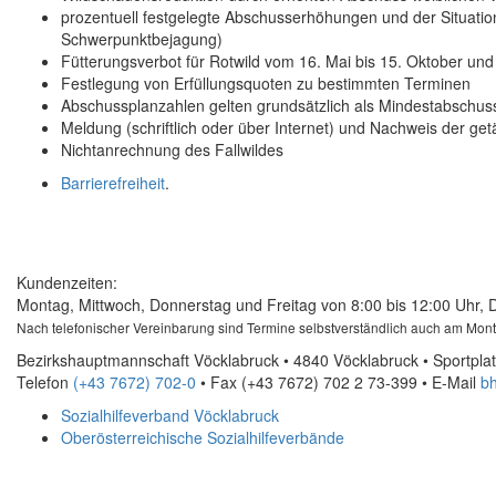
prozentuell festgelegte Abschusserhöhungen und der Situa
Schwerpunktbejagung)
Fütterungsverbot für Rotwild vom 16. Mai bis 15. Oktober und
Festlegung von Erfüllungsquoten zu bestimmten Terminen
Abschussplanzahlen gelten grundsätzlich als Mindestabschus
Meldung (schriftlich oder über Internet) und Nachweis der ge
Nichtanrechnung des Fallwildes
Barrierefreiheit
.
Kundenzeiten:
Montag, Mittwoch, Donnerstag und Freitag von 8:00 bis 12:00 Uhr, 
Nach telefonischer Vereinbarung sind Termine selbstverständlich auch am Mon
Bezirkshauptmannschaft Vöcklabruck • 4840 Vöcklabruck • Sportplat
Telefon
(+43 7672) 702-0
• Fax
(+43 7672) 702 2 73-399
•
E-Mail
bh
Sozialhilfeverband Vöcklabruck
Oberösterreichische Sozialhilfeverbände