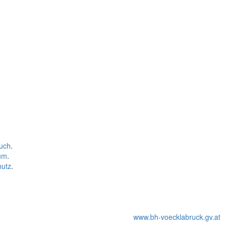
uch
.
um
.
hutz
.
www.bh-voecklabruck.gv.at