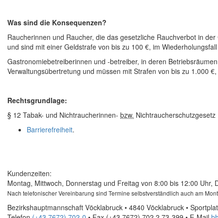
Was sind die Konsequenzen?
Raucherinnen und Raucher, die das gesetzliche Rauchverbot in der
und sind mit einer Geldstrafe von bis zu 100 €, im Wiederholungsfall
Gastronomiebetreiberinnen und -betreiber, in deren Betriebsräume
Verwaltungsübertretung und müssen mit Strafen von bis zu 1.000 €, 
Rechtsgrundlage:
§ 12 Tabak- und Nichtraucherinnen-
bzw.
Nichtraucherschutzgesetz
Barrierefreiheit
.
Kundenzeiten:
Montag, Mittwoch, Donnerstag und Freitag von 8:00 bis 12:00 Uhr, 
Nach telefonischer Vereinbarung sind Termine selbstverständlich auch am Mon
Bezirkshauptmannschaft Vöcklabruck • 4840 Vöcklabruck • Sportplat
Telefon
(+43 7672) 702-0
• Fax
(+43 7672) 702 2 73-399
•
E-Mail
bh