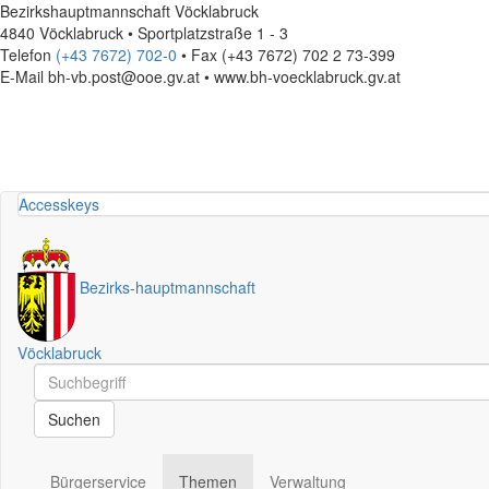
Bezirkshauptmannschaft Vöcklabruck
4840 Vöcklabruck • Sportplatzstraße 1 - 3
Telefon
(+43 7672) 702-0
• Fax (+43 7672) 702 2 73-399
E-Mail
bh-vb.post@ooe.gv.at • www.bh-voecklabruck.gv.at
Accesskeys
Bezirks
-
hauptmannschaft
Vöcklabruck
Schnellsuche
Schnellsuche
Suchen
Bürgerservice
Themen
Verwaltung