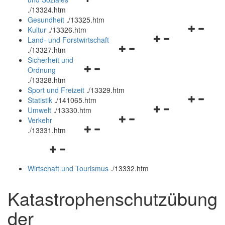
öffnen
schließen
.
/13324.htm
und
Gesundheit
.
/13325.htm
schließen
Navigation
Kultur
.
/13326.htm
Navigationsmenü
öffnen
Land- und Forstwirtschaft
Navigationsmenü
öffnen
und
.
/13327.htm
öffnen
und
schließen
Sicherheit und
Navigationsmenü
und
schließen
Ordnung
öffnen
schließen
.
/13328.htm
und
Sport und Freizeit
.
/13329.htm
schließen
Navigation
Statistik
.
/141065.htm
Navigationsmenü
öffnen
Umwelt
.
/13330.htm
Navigationsmenü
öffnen
und
Verkehr
Navigationsmenü
öffnen
und
schließen
.
/13331.htm
öffnen
und
schließen
Navigationsmenü
und
schließen
öffnen
schließen
Wirtschaft und Tourismus
.
/13332.htm
und
schließen
Katastrophenschutzübung
der