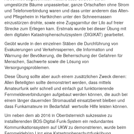
umgestürzte Bäume unpassierbar, ganze Ortschaften ohne Strom
und Telefonverbindung waren und dass unter anderem das Alten-
und Pflegeheim in Hartkirchen unter den Schneemassen
einzustürzen drohte, sowie eine Zugsgarnitur der Lilo auf freier
Strecke zum Erliegen kam. Erstmals wurde bei dieser Übung mit
dem digitalen Katastrophenschutzsystem (DIGIKAT) gearbeitet.
Geübt wurde in den einzelnen Stäben die Durchführung von
Evakuierungen und Verkehrssperren, die Information und
Warnung der Bevölkerung, die Beherrschung der Gefahren für
Menschen, Sachwerte sowie die Lösung von
Versorgungsproblemen.
Diese Übung sollte aber auch einem zusätzlichen Zweck dienen:
Allen Beteiligten sollte demonstriert werden, dass mittels
Amateurfunk sehr schnell und einfach gut funktionierende
Fernmeldeverbindungen aufgebaut werden können, die auch bei
einem länger dauernden Stromausfall einsatzbereit bleiben und
dass Funkamateure im Bedarfsfall wertvolle Hilfe leisten können.
Um neben dem ab 2016 in Oberösterreich sukzessive zu
installierenden BOS-Digital-Funk-System ein redundantes
Kommunikationssystem auf UKW zu demonstrieren, wurde beim
Fernmeldebüro Linz eine Katastrophenschutzfunkübung