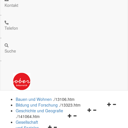
Kontakt
.
Telefon
.
Suche
.
Bauen und Wohnen
.
/13106.htm
Navigation
Bildung und Forschung
.
/13323.htm
Navigationsmenü
öffnen
Geschichte und Geografie
Navigationsmenü
öffnen
und
.
/141064.htm
öffnen
und
schließen
Gesellschaft
Navigationsmenü
und
schließen
und Soziales