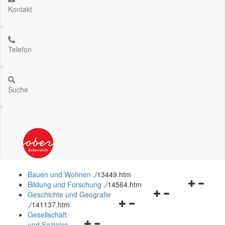
Kontakt
.
Telefon
.
Suche
.
Bauen und Wohnen
.
/13449.htm
Navigation
Bildung und Forschung
.
/14564.htm
Navigationsmenü
öffnen
Geschichte und Geografie
Navigationsmenü
öffnen
und
.
/141137.htm
öffnen
und
schließen
Gesellschaft
Navigationsmenü
und
schließen
und Soziales