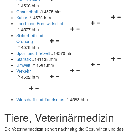
öffnen
schließen
.
/14566.htm
und
Gesundheit
.
/14575.htm
schließen
Navigation
Kultur
.
/14576.htm
Navigationsmenü
öffnen
Land- und Forstwirtschaft
Navigationsmenü
öffnen
und
.
/14577.htm
öffnen
und
schließen
Sicherheit und
Navigationsmenü
und
schließen
Ordnung
öffnen
schließen
.
/14578.htm
und
Sport und Freizeit
.
/14579.htm
schließen
Navigation
Statistik
.
/141138.htm
Navigationsmenü
öffnen
Umwelt
.
/14581.htm
Navigationsmenü
öffnen
und
Verkehr
Navigationsmenü
öffnen
und
schließen
.
/14582.htm
öffnen
und
schließen
Navigationsmenü
und
schließen
öffnen
schließen
Wirtschaft und Tourismus
.
/14583.htm
und
schließen
Tiere, Veterinärmedizin
Die Veterinärmedizin sichert nachhaltig die Gesundheit und das