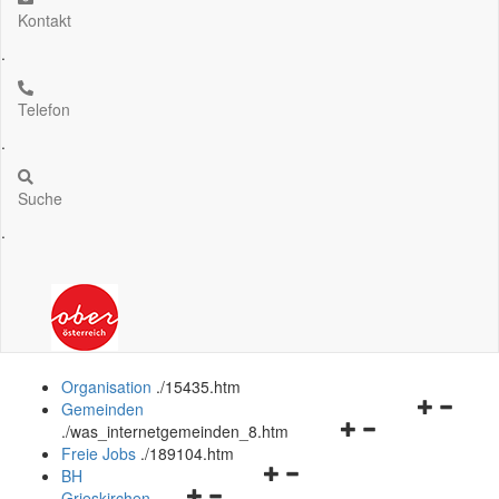
Kontakt
.
Telefon
.
Suche
.
Organisation
.
/15435.htm
Navigation
Gemeinden
Navigationsmenü
öffnen
.
/was_internetgemeinden_8.htm
öffnen
und
Freie Jobs
.
/189104.htm
Navigationsmenü
und
schließen
BH
Navigationsmenü
öffnen
schließen
Grieskirchen