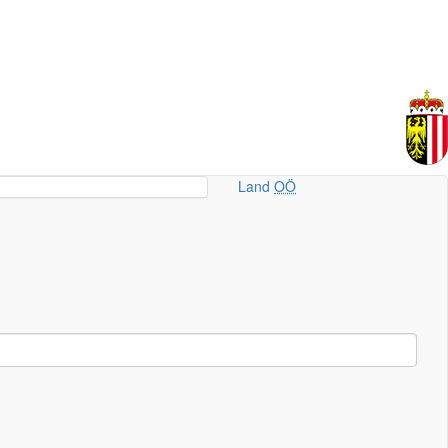
Land
OÖ