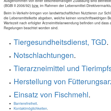
Ausgenommen von einer bescheidmäßigen Zulassung sind Betriebe
(BGBl II 2006/92)
bzw.
im Rahmen der Lebensmittel-Direktvermarktu
Beim In-Verkehr-bringen von landwirtschaftlichen Nutztieren zur Schla
die Lebensmittelkette abgeben, welche keinen vorschriftswidrigen B
Wartezeit nach erfolgter Arzneimittelanwendung befinden und dass 
Regelungen beachtet worden sind.
Tiergesundheitsdienst, TGD
.
Notschlachtungen
.
Tierarzneimittel und Tierimpfs
Herstellung von Fütterungsar
Einsatz von Fischmehl
.
Barrierefreiheit
.
Kontaktmöglichkeiten
.