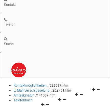
Kontakt
.
Telefon
.
Suche
.
Kontaktmöglichkeiten
.
/523537.htm
Navigation
E-Mail-Verschlüsselung
.
/202731.htm
Navigationsmenü
öffnen
Amtssignatur
.
/141067.htm
Navigationsmenü
öffnen
und
Telefonbuch
Navigationsmenü
öffnen
und
schließen
öffnen
und
schließen