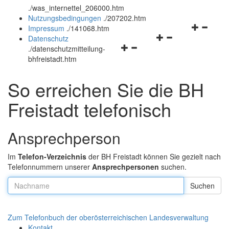
.
/was_internettel_206000.htm
und
schließen
Nutzungsbedingungen
.
/207202.htm
schließen
Navigation
Impressum
.
/141068.htm
Navigationsmenü
öffnen
Datenschutz
Navigationsmenü
öffnen
und
.
/datenschutzmitteilung-
öffnen
und
schließen
bhfreistadt.htm
und
schließen
schließen
So erreichen Sie die BH
Freistadt telefonisch
Ansprechperson
Im
Telefon-Verzeichnis
der BH Freistadt können Sie gezielt nach
Telefonnummern unserer
Ansprechpersonen
suchen.
Nachname:
Zum Telefonbuch der oberösterreichischen Landesverwaltung
Kontakt
.