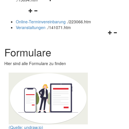
öffnen
schließen
Navigationsmenü
und
öffnen
schließen
Online-Terminvereinbarung
.
/223066.htm
und
Veranstaltungen
.
/141071.htm
schließen
Navigation
öffnen
und
Formulare
schließen
Hier sind alle Formulare zu finden
(Quelle: undraw.io)