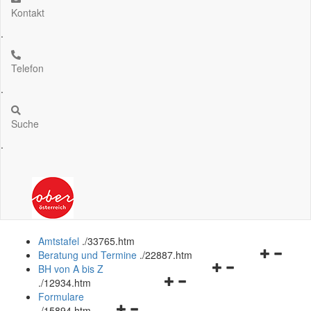
Kontakt
.
Telefon
.
Suche
.
Amtstafel
.
/33765.htm
Navigation
Beratung und Termine
.
/22887.htm
Navigationsmenü
öffnen
BH von A bis Z
Navigationsmenü
öffnen
und
.
/12934.htm
öffnen
und
schließen
Formulare
Navigationsmenü
und
schließen
.
/15894.htm