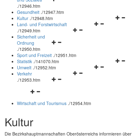
öffnen
schließen
.
/12946.htm
und
Gesundheit
.
/12947.htm
schließen
Navigation
Kultur
.
/12948.htm
Navigationsmenü
öffnen
Land- und Forstwirtschaft
Navigationsmenü
öffnen
und
.
/12949.htm
öffnen
und
schließen
Sicherheit und
Navigationsmenü
und
schließen
Ordnung
öffnen
schließen
.
/12950.htm
und
Sport und Freizeit
.
/12951.htm
schließen
Navigation
Statistik
.
/141070.htm
Navigationsmenü
öffnen
Umwelt
.
/12952.htm
Navigationsmenü
öffnen
und
Verkehr
Navigationsmenü
öffnen
und
schließen
.
/12953.htm
öffnen
und
schließen
Navigationsmenü
und
schließen
öffnen
schließen
Wirtschaft und Tourismus
.
/12954.htm
und
schließen
Kultur
Die Bezirkshauptmannschaften Oberösterreichs informieren über