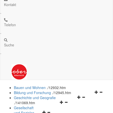
Kontakt
.
Telefon
.
Suche
.
Bauen und Wohnen
.
/12932.htm
Navigation
Bildung und Forschung
.
/12945.htm
Navigationsmenü
öffnen
Geschichte und Geografie
Navigationsmenü
öffnen
und
.
/141069.htm
öffnen
und
schließen
Gesellschaft
Navigationsmenü
und
schließen
und Soziales