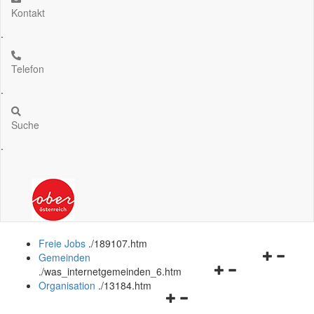
Kontakt
.
Telefon
.
Suche
.
Freie Jobs
.
/189107.htm
Navigation
Gemeinden
Navigationsmenü
öffnen
.
/was_internetgemeinden_6.htm
öffnen
und
Organisation
.
/13184.htm
Navigationsmenü
und
schließen
öffnen
schließen