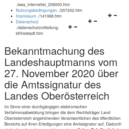
.
/was_internettel_206000.htm
und
schließen
Nutzungsbedingungen
.
/207202.htm
schließen
Navigation
Impressum
.
/141068.htm
Navigationsmenü
öffnen
Datenschutz
Navigationsmenü
öffnen
und
.
/datenschutzmitteilung-
öffnen
und
schließen
bhfreistadt.htm
und
schließen
schließen
Bekanntmachung des
Landeshauptmanns vom
27. November 2020 über
die Amtssignatur des
Landes Oberösterreich
Im Sinne einer durchgängigen elektronischen
Verfahrensabwicklung bringen die dem Rechtsträger Land
Oberösterreich angehörenden Verantwortlichen des öffentlichen
Bereichs auf ihren Erledigungen eine Amtssignatur auf. Dadurch