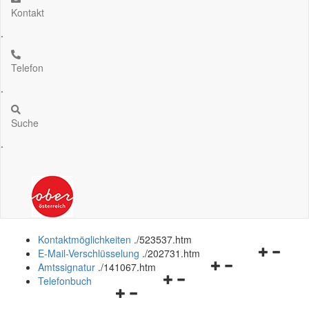
Kontakt
.
Telefon
.
Suche
.
Kontaktmöglichkeiten
.
/523537.htm
Navigation
E-Mail-Verschlüsselung
.
/202731.htm
Navigationsmenü
öffnen
Amtssignatur
.
/141067.htm
Navigationsmenü
öffnen
und
Telefonbuch
Navigationsmenü
öffnen
und
schließen
öffnen
und
schließen