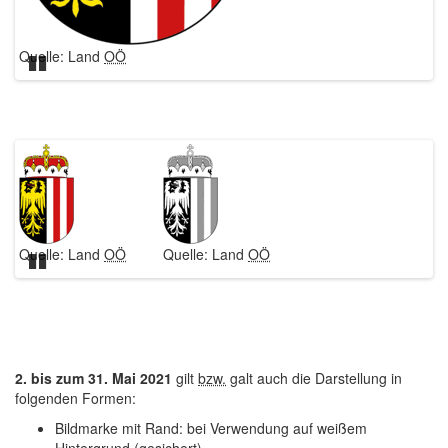
Quelle: Land
OÖ
Qu
Pause
Quelle: Land
OÖ
Quelle: Land
OÖ
Pause
2. bis zum 31. Mai 2021
gilt
bzw.
galt auch die Darstellung in
folgenden Formen:
Bildmarke mit Rand: bei Verwendung auf weißem