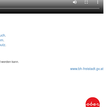
uch
.
um
.
hutz
.
et werden kann.
www.bh-freistadt.gv.at