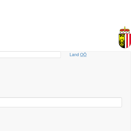
Land
OÖ