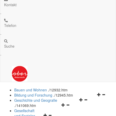
Kontakt
.
Telefon
.
Suche
.
Bauen und Wohnen
.
/12932.htm
Navigation
Bildung und Forschung
.
/12945.htm
Navigationsmenü
öffnen
Geschichte und Geografie
Navigationsmenü
öffnen
und
.
/141069.htm
öffnen
und
schließen
Gesellschaft
Navigationsmenü
und
schließen
und Soziales