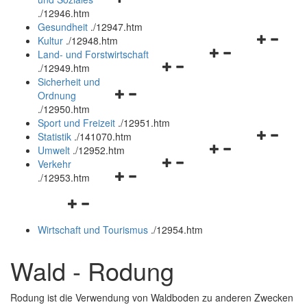
öffnen
schließen
.
/12946.htm
und
Gesundheit
.
/12947.htm
schließen
Navigation
Kultur
.
/12948.htm
Navigationsmenü
öffnen
Land- und Forstwirtschaft
Navigationsmenü
öffnen
und
.
/12949.htm
öffnen
und
schließen
Sicherheit und
Navigationsmenü
und
schließen
Ordnung
öffnen
schließen
.
/12950.htm
und
Sport und Freizeit
.
/12951.htm
schließen
Navigation
Statistik
.
/141070.htm
Navigationsmenü
öffnen
Umwelt
.
/12952.htm
Navigationsmenü
öffnen
und
Verkehr
Navigationsmenü
öffnen
und
schließen
.
/12953.htm
öffnen
und
schließen
Navigationsmenü
und
schließen
öffnen
schließen
Wirtschaft und Tourismus
.
/12954.htm
und
schließen
Wald - Rodung
Rodung ist die Verwendung von Waldboden zu anderen Zwecken