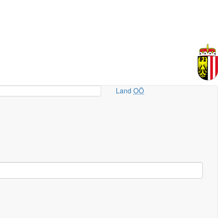
Land
OÖ