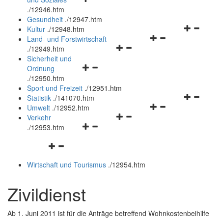
öffnen
schließen
.
/12946.htm
und
Gesundheit
.
/12947.htm
schließen
Navigation
Kultur
.
/12948.htm
Navigationsmenü
öffnen
Land- und Forstwirtschaft
Navigationsmenü
öffnen
und
.
/12949.htm
öffnen
und
schließen
Sicherheit und
Navigationsmenü
und
schließen
Ordnung
öffnen
schließen
.
/12950.htm
und
Sport und Freizeit
.
/12951.htm
schließen
Navigation
Statistik
.
/141070.htm
Navigationsmenü
öffnen
Umwelt
.
/12952.htm
Navigationsmenü
öffnen
und
Verkehr
Navigationsmenü
öffnen
und
schließen
.
/12953.htm
öffnen
und
schließen
Navigationsmenü
und
schließen
öffnen
schließen
Wirtschaft und Tourismus
.
/12954.htm
und
schließen
Zivildienst
Ab 1. Juni 2011 ist für die Anträge betreffend Wohnkostenbeihilfe