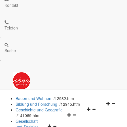
Kontakt
.
Telefon
.
Suche
.
Bauen und Wohnen
.
/12932.htm
Navigation
Bildung und Forschung
.
/12945.htm
Navigationsmenü
öffnen
Geschichte und Geografie
Navigationsmenü
öffnen
und
.
/141069.htm
öffnen
und
schließen
Gesellschaft
Navigationsmenü
und
schließen
und Soziales