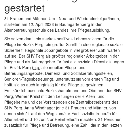
gestartet
31 Frauen und Männer, Um-, Neu- und Wiedereinsteiger/innen,
starteten am 12. April 2023 in Baumgartenberg in der
Altenbetreuungsschule des Landes ihre Pflegeausbildung.
Sie setzen damit ein starkes positives Lebenszeichen für die
Pflege im Bezirk Perg, ein großer Schritt in eine regionale soziale
Sicherheit. Regionale Jobangebote in viel größerer Zahl warten
auf sie. Der SHV Perg als größter regionaler Arbeitgeber in der
Pflege und als Auftraggeber für fast alle sozialen Dienstleistungen
im Bezirk Perg (
u.a.
alle mobilen Pflege- und
Betreuungsangebote, Demenz- und Sozialberatungsstellen,
Senioren-Tagesbetreuung), unterstützt sie vom ersten Tag und
hofft, sie so auch langfristig für die Pflege zu gewinnen.
Erst kürzlich besuchte Bezirkshauptmann und Obmann des SHV
Perg, Werner Kreisl mit den Leitungen der 6 Alten- und
Pflegeheime und der Vorsitzenden des Zentralbetriebsrats des
SHV Perg, Anna Windhager jene 31 Frauen und Männer, von
denen sich 21 auf den Weg zum/zur Fachsozialbetreuer/in für
Altenarbeit und 10 zum/zur Heimhelfer/in machten. 31 Personen
zusätzlich für Pflege und Betreuung, eine Zahl, die in den letzten