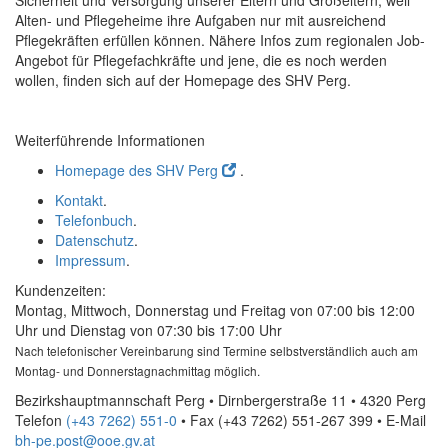
Sicherheit und Versorgung unserer Eltern und Großeltern, weil
Alten- und Pflegeheime ihre Aufgaben nur mit ausreichend
Pflegekräften erfüllen können. Nähere Infos zum regionalen
Job
-
Angebot für Pflegefachkräfte und jene, die es noch werden
wollen, finden sich auf der
Homepage
des SHV Perg.
Weiterführende Informationen
Homepage des SHV Perg
.
Kontakt
.
Telefonbuch
.
Datenschutz
.
Impressum
.
Kundenzeiten:
Montag, Mittwoch, Donnerstag und Freitag von 07:00 bis 12:00
Uhr und Dienstag von 07:30 bis 17:00 Uhr
Nach telefonischer Vereinbarung sind Termine selbstverständlich auch am
Montag- und Donnerstagnachmittag möglich.
Bezirkshauptmannschaft Perg • Dirnbergerstraße 11 • 4320 Perg
Telefon
(+43 7262) 551-0
• Fax
(+43 7262) 551-267 399
•
E-Mail
bh-pe.post@ooe.gv.at