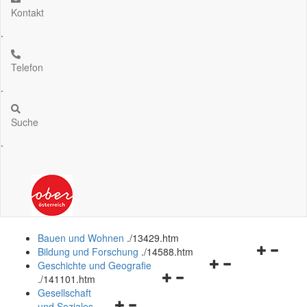
Kontakt
.
Telefon
.
Suche
.
Bauen und Wohnen
.
/13429.htm
Navigation
Bildung und Forschung
.
/14588.htm
Navigationsmenü
öffnen
Geschichte und Geografie
Navigationsmenü
öffnen
und
.
/141101.htm
öffnen
und
schließen
Gesellschaft
Navigationsmenü
und
schließen
und Soziales