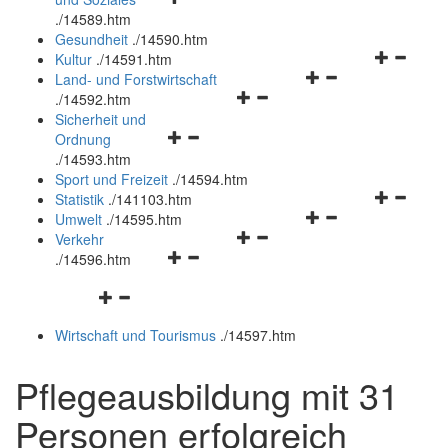
öffnen
schließen
.
/14589.htm
und
Gesundheit
.
/14590.htm
schließen
Navigation
Kultur
.
/14591.htm
Navigationsmenü
öffnen
Land- und Forstwirtschaft
Navigationsmenü
öffnen
und
.
/14592.htm
öffnen
und
schließen
Sicherheit und
Navigationsmenü
und
schließen
Ordnung
öffnen
schließen
.
/14593.htm
und
Sport und Freizeit
.
/14594.htm
schließen
Navigation
Statistik
.
/141103.htm
Navigationsmenü
öffnen
Umwelt
.
/14595.htm
Navigationsmenü
öffnen
und
Verkehr
Navigationsmenü
öffnen
und
schließen
.
/14596.htm
öffnen
und
schließen
Navigationsmenü
und
schließen
öffnen
schließen
Wirtschaft und Tourismus
.
/14597.htm
und
schließen
Pflegeausbildung mit 31
Personen erfolgreich