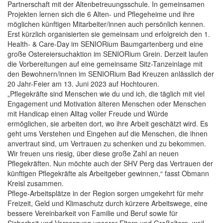
Partnerschaft mit der Altenbetreuungsschule. In gemeinsamen
Projekten lernen sich die 6 Alten- und Pflegeheime und ihre
möglichen künftigen Mitarbeiter/innen auch persönlich kennen.
Erst kürzlich organisierten sie gemeinsam und erfolgreich den 1.
Health- & Care-Day im SENIORium Baumgartenberg und eine
große Ostereiersuchaktion im SENIORium Grein. Derzeit laufen
die Vorbereitungen auf eine gemeinsame Sitz-Tanzeinlage mit
den Bewohnern/innen im SENIORium Bad Kreuzen anlässlich der
20 Jahr-Feier am 13. Juni 2023 auf Hochtouren.
„Pflegekräfte sind Menschen wie du und ich, die täglich mit viel
Engagement und Motivation älteren Menschen oder Menschen
mit Handicap einen Alltag voller Freude und Würde
ermöglichen, sie arbeiten dort, wo ihre Arbeit geschätzt wird. Es
geht ums Verstehen und Eingehen auf die Menschen, die ihnen
anvertraut sind, um Vertrauen zu schenken und zu bekommen.
Wir freuen uns riesig, über diese große Zahl an neuen
Pflegekräften. Nun möchte auch der SHV Perg das Vertrauen der
künftigen Pflegekräfte als Arbeitgeber gewinnen,“ fasst Obmann
Kreisl zusammen.
Pflege-Arbeitsplätze in der Region sorgen umgekehrt für mehr
Freizeit, Geld und Klimaschutz durch kürzere Arbeitswege, eine
bessere Vereinbarkeit von Familie und Beruf sowie für