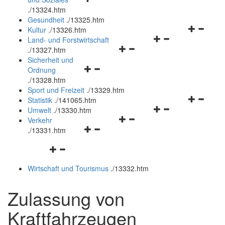
öffnen
schließen
.
/13324.htm
und
Gesundheit
.
/13325.htm
schließen
Navigation
Kultur
.
/13326.htm
Navigationsmenü
öffnen
Land- und Forstwirtschaft
Navigationsmenü
öffnen
und
.
/13327.htm
öffnen
und
schließen
Sicherheit und
Navigationsmenü
und
schließen
Ordnung
öffnen
schließen
.
/13328.htm
und
Sport und Freizeit
.
/13329.htm
schließen
Navigation
Statistik
.
/141065.htm
Navigationsmenü
öffnen
Umwelt
.
/13330.htm
Navigationsmenü
öffnen
und
Verkehr
Navigationsmenü
öffnen
und
schließen
.
/13331.htm
öffnen
und
schließen
Navigationsmenü
und
schließen
öffnen
schließen
Wirtschaft und Tourismus
.
/13332.htm
und
schließen
Zulassung von
Kraftfahrzeugen