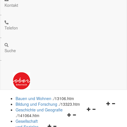
Kontakt
.
Telefon
.
Suche
.
Bauen und Wohnen
.
/13106.htm
Navigation
Bildung und Forschung
.
/13323.htm
Navigationsmenü
öffnen
Geschichte und Geografie
Navigationsmenü
öffnen
und
.
/141064.htm
öffnen
und
schließen
Gesellschaft
Navigationsmenü
und
schließen
und Soziales