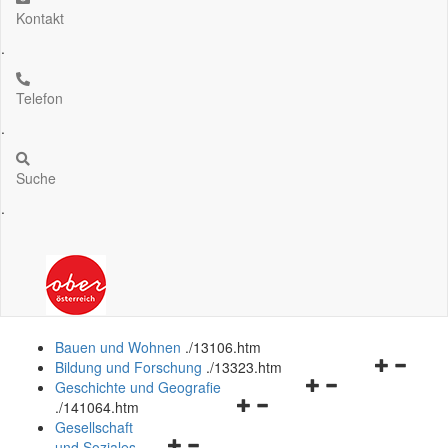
Kontakt
.
Telefon
.
Suche
.
Bauen und Wohnen
.
/13106.htm
Navigation
Bildung und Forschung
.
/13323.htm
Navigationsmenü
öffnen
Geschichte und Geografie
Navigationsmenü
öffnen
und
.
/141064.htm
öffnen
und
schließen
Gesellschaft
Navigationsmenü
und
schließen
und Soziales