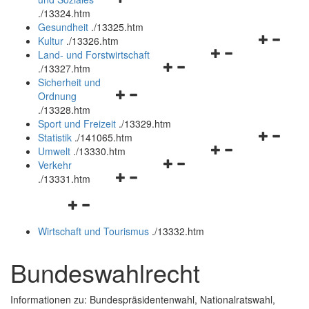
öffnen
schließen
.
/13324.htm
und
Gesundheit
.
/13325.htm
schließen
Navigation
Kultur
.
/13326.htm
Navigationsmenü
öffnen
Land- und Forstwirtschaft
Navigationsmenü
öffnen
und
.
/13327.htm
öffnen
und
schließen
Sicherheit und
Navigationsmenü
und
schließen
Ordnung
öffnen
schließen
.
/13328.htm
und
Sport und Freizeit
.
/13329.htm
schließen
Navigation
Statistik
.
/141065.htm
Navigationsmenü
öffnen
Umwelt
.
/13330.htm
Navigationsmenü
öffnen
und
Verkehr
Navigationsmenü
öffnen
und
schließen
.
/13331.htm
öffnen
und
schließen
Navigationsmenü
und
schließen
öffnen
schließen
Wirtschaft und Tourismus
.
/13332.htm
und
schließen
Bundeswahlrecht
Informationen zu: Bundespräsidentenwahl, Nationalratswahl,