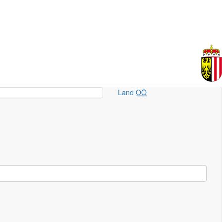
Land
OÖ