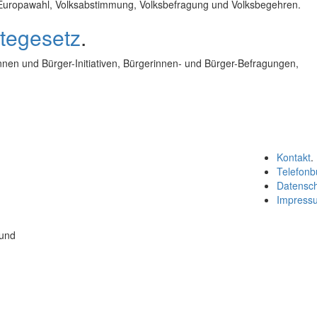
 Europawahl, Volksabstimmung, Volksbefragung und Volksbegehren.
tegesetz
.
en und Bürger-Initiativen, Bürgerinnen- und Bürger-Befragungen,
Kontakt
.
Telefonb
Datensc
Impress
 und