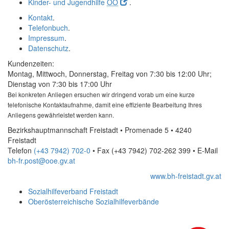
Kinder- und Jugendhilfe
OÖ
.
Kontakt
.
Telefonbuch
.
Impressum
.
Datenschutz
.
Kundenzeiten:
Montag, Mittwoch, Donnerstag, Freitag von 7:30 bis 12:00 Uhr;
Dienstag von 7:30 bis 17:00 Uhr
Bei konkreten Anliegen ersuchen wir dringend vorab um eine kurze
telefonische Kontaktaufnahme, damit eine effiziente Bearbeitung Ihres
Anliegens gewährleistet werden kann.
Bezirkshauptmannschaft Freistadt • Promenade 5 • 4240
Freistadt
Telefon
(+43 7942) 702-0
• Fax
(+43 7942) 702-262 399
•
E-Mail
bh-fr.post@ooe.gv.at
www.bh-freistadt.gv.at
Sozialhilfeverband Freistadt
Oberösterreichische Sozialhilfeverbände