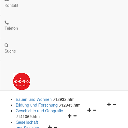
Kontakt
.
Telefon
.
Suche
.
Bauen und Wohnen
.
/12932.htm
Navigation
Bildung und Forschung
.
/12945.htm
Navigationsmenü
öffnen
Geschichte und Geografie
Navigationsmenü
öffnen
und
.
/141069.htm
öffnen
und
schließen
Gesellschaft
Navigationsmenü
und
schließen
und Soziales