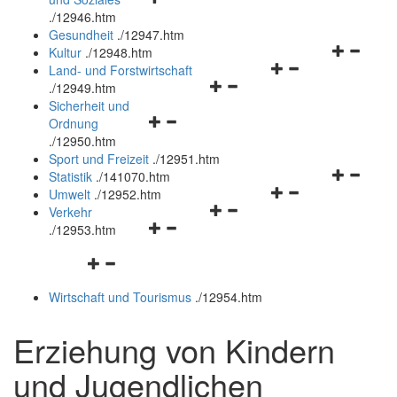
öffnen
schließen
.
/12946.htm
und
Gesundheit
.
/12947.htm
schließen
Navigation
Kultur
.
/12948.htm
Navigationsmenü
öffnen
Land- und Forstwirtschaft
Navigationsmenü
öffnen
und
.
/12949.htm
öffnen
und
schließen
Sicherheit und
Navigationsmenü
und
schließen
Ordnung
öffnen
schließen
.
/12950.htm
und
Sport und Freizeit
.
/12951.htm
schließen
Navigation
Statistik
.
/141070.htm
Navigationsmenü
öffnen
Umwelt
.
/12952.htm
Navigationsmenü
öffnen
und
Verkehr
Navigationsmenü
öffnen
und
schließen
.
/12953.htm
öffnen
und
schließen
Navigationsmenü
und
schließen
öffnen
schließen
Wirtschaft und Tourismus
.
/12954.htm
und
schließen
Erziehung von Kindern
und Jugendlichen