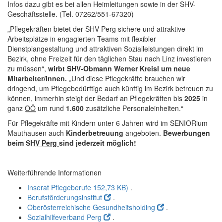
Infos dazu gibt es bei allen Heimleitungen sowie in der SHV-
Geschäftsstelle. (Tel. 07262/551-67320)
„Pflegekräften bietet der SHV Perg sichere und attraktive
Arbeitsplätze in engagierten Teams mit flexibler
Dienstplangestaltung und attraktiven Sozialleistungen direkt im
Bezirk, ohne Freizeit für den täglichen Stau nach Linz investieren
zu müssen“,
wirbt SHV-Obmann Werner Kreisl um neue
Mitarbeiter/innen.
„Und diese Pflegekräfte brauchen wir
dringend, um Pflegebedürftige auch künftig im Bezirk betreuen zu
können, immerhin steigt der Bedarf an Pflegekräften bis
2025
in
ganz
OÖ
um rund
1.600
zusätzliche Personaleinheiten.“
Für Pflegekräfte mit Kindern unter 6 Jahren wird im SENIORium
Mauthausen auch
Kinderbetreuung
angeboten.
Bewerbungen
beim
SHV Perg
sind jederzeit möglich!
Weiterführende Informationen
Inserat Pflegeberufe
152,73 KB)
.
Berufsförderungsinstitut
.
Oberösterreichische Gesundheitsholding
.
Sozialhilfeverband Perg
.