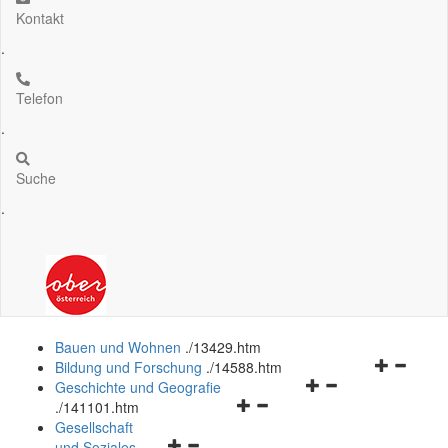
Kontakt
.
Telefon
.
Suche
.
Bauen und Wohnen
.
/13429.htm
Navigation
Bildung und Forschung
.
/14588.htm
Navigationsmenü
öffnen
Geschichte und Geografie
Navigationsmenü
öffnen
und
.
/141101.htm
öffnen
und
schließen
Gesellschaft
Navigationsmenü
und
schließen
und Soziales