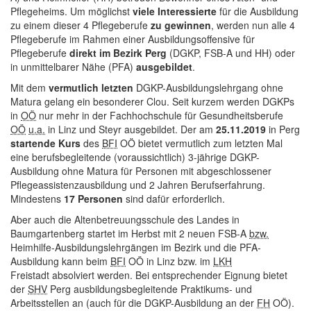
Pflegeheims. Um möglichst
viele Interessierte
für die Ausbildung
zu einem dieser 4 Pflegeberufe
zu gewinnen
, werden nun alle 4
Pflegeberufe im Rahmen einer Ausbildungsoffensive für
Pflegeberufe
direkt im Bezirk Perg
(DGKP, FSB-A und HH) oder
in unmittelbarer Nähe (PFA)
ausgebildet
.
Mit dem
vermutlich letzten
DGKP-Ausbildungslehrgang ohne
Matura gelang ein besonderer Clou. Seit kurzem werden DGKPs
in
OÖ
nur mehr in der Fachhochschule für Gesundheitsberufe
OÖ
u.a.
in Linz und Steyr ausgebildet. Der am
25.11.2019
in Perg
startende Kurs
des
BFI
OÖ bietet vermutlich zum letzten Mal
eine berufsbegleitende (voraussichtlich) 3-jährige DGKP-
Ausbildung ohne Matura für Personen mit abgeschlossener
Pflegeassistenzausbildung und 2 Jahren Berufserfahrung.
Mindestens
17 Personen
sind dafür erforderlich.
Aber auch die Altenbetreuungsschule des Landes in
Baumgartenberg startet im Herbst mit 2 neuen FSB-A
bzw.
Heimhilfe-Ausbildungslehrgängen im Bezirk und die PFA-
Ausbildung kann beim
BFI
OÖ in Linz bzw. im
LKH
Freistadt absolviert werden. Bei entsprechender Eignung bietet
der
SHV
Perg ausbildungsbegleitende Praktikums- und
Arbeitsstellen an (auch für die DGKP-Ausbildung an der
FH
OÖ).