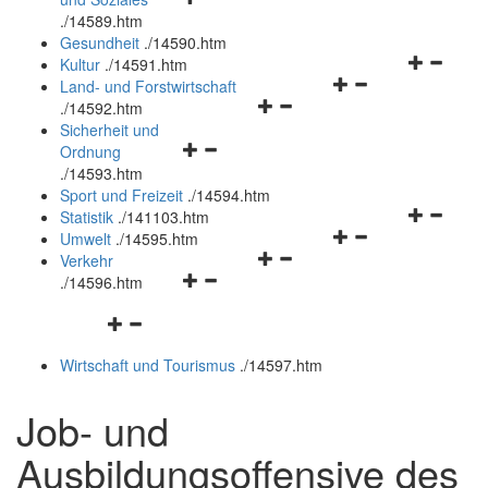
öffnen
schließen
.
/14589.htm
und
Gesundheit
.
/14590.htm
schließen
Navigation
Kultur
.
/14591.htm
Navigationsmenü
öffnen
Land- und Forstwirtschaft
Navigationsmenü
öffnen
und
.
/14592.htm
öffnen
und
schließen
Sicherheit und
Navigationsmenü
und
schließen
Ordnung
öffnen
schließen
.
/14593.htm
und
Sport und Freizeit
.
/14594.htm
schließen
Navigation
Statistik
.
/141103.htm
Navigationsmenü
öffnen
Umwelt
.
/14595.htm
Navigationsmenü
öffnen
und
Verkehr
Navigationsmenü
öffnen
und
schließen
.
/14596.htm
öffnen
und
schließen
Navigationsmenü
und
schließen
öffnen
schließen
Wirtschaft und Tourismus
.
/14597.htm
und
schließen
Job
- und
Ausbildungsoffensive des