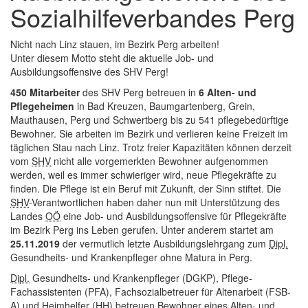
Sozialhilfeverbandes Perg
Nicht nach Linz stauen, im Bezirk Perg arbeiten!
Unter diesem Motto steht die aktuelle
Job
- und
Ausbildungsoffensive des SHV Perg!
450 Mitarbeiter
des SHV Perg betreuen in
6 Alten- und
Pflegeheimen
in Bad Kreuzen, Baumgartenberg, Grein,
Mauthausen, Perg und Schwertberg bis zu 541 pflegebedürftige
Bewohner. Sie arbeiten im Bezirk und verlieren keine Freizeit im
täglichen Stau nach Linz. Trotz freier Kapazitäten können derzeit
vom
SHV
nicht alle vorgemerkten Bewohner aufgenommen
werden, weil es immer schwieriger wird, neue Pflegekräfte zu
finden. Die Pflege ist ein Beruf mit Zukunft, der Sinn stiftet. Die
SHV
-Verantwortlichen haben daher nun mit Unterstützung des
Landes
OÖ
eine
Job
- und Ausbildungsoffensive für Pflegekräfte
im Bezirk Perg ins Leben gerufen. Unter anderem startet am
25.11.2019
der vermutlich letzte Ausbildungslehrgang zum
Dipl.
Gesundheits- und Krankenpfleger ohne Matura in Perg.
Dipl.
Gesundheits- und Krankenpfleger (DGKP), Pflege-
Fachassistenten (PFA), Fachsozialbetreuer für Altenarbeit (FSB-
A) und Heimhelfer (HH) betreuen Bewohner eines Alten- und