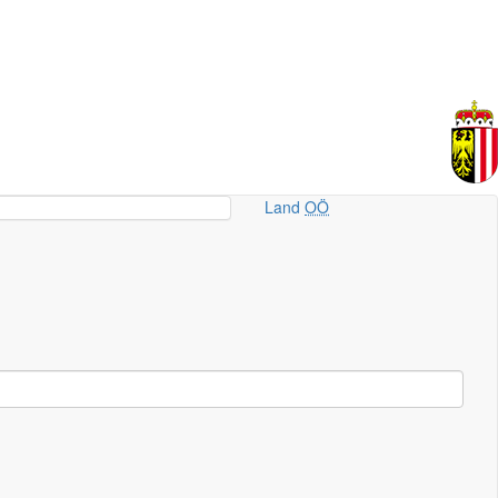
Land
OÖ