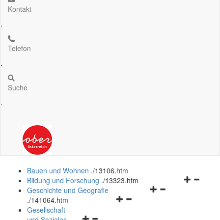
Kontakt
.
Telefon
.
Suche
.
Bauen und Wohnen
.
/13106.htm
Navigation
Bildung und Forschung
.
/13323.htm
Navigationsmenü
öffnen
Geschichte und Geografie
Navigationsmenü
öffnen
und
.
/141064.htm
öffnen
und
schließen
Gesellschaft
Navigationsmenü
und
schließen
und Soziales