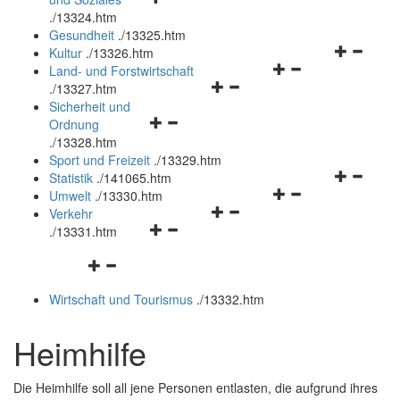
öffnen
schließen
.
/13324.htm
und
Gesundheit
.
/13325.htm
schließen
Navigation
Kultur
.
/13326.htm
Navigationsmenü
öffnen
Land- und Forstwirtschaft
Navigationsmenü
öffnen
und
.
/13327.htm
öffnen
und
schließen
Sicherheit und
Navigationsmenü
und
schließen
Ordnung
öffnen
schließen
.
/13328.htm
und
Sport und Freizeit
.
/13329.htm
schließen
Navigation
Statistik
.
/141065.htm
Navigationsmenü
öffnen
Umwelt
.
/13330.htm
Navigationsmenü
öffnen
und
Verkehr
Navigationsmenü
öffnen
und
schließen
.
/13331.htm
öffnen
und
schließen
Navigationsmenü
und
schließen
öffnen
schließen
Wirtschaft und Tourismus
.
/13332.htm
und
schließen
Heimhilfe
Die Heimhilfe soll all jene Personen entlasten, die aufgrund ihres