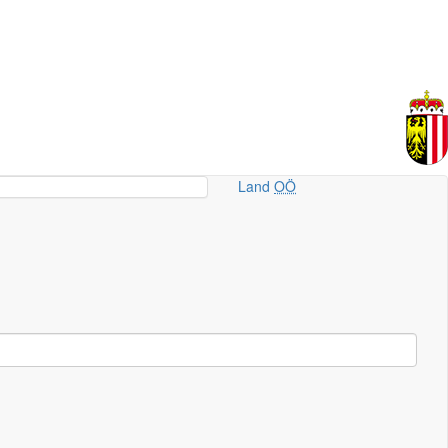
Land
OÖ