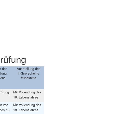
prüfung
n der
Ausstellung des
üfung
Führerscheins
tens
frühestens
rüfung
Mit Vollendung des
16. Lebensjahres
n vor
Mit Vollendung des
des 18.
18. Lebensjahres