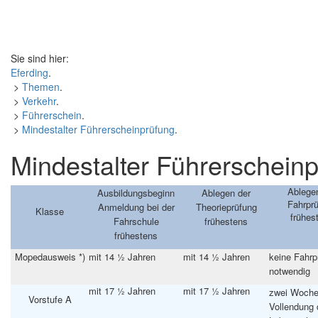
Sie sind hier:
Eferding
.
>
Themen
.
>
Verkehr
.
>
Führerschein
.
>
Mindestalter Führerscheinprüfung
.
Mindestalter Führerschein
Ablege
Ausbildungsbeginn
Ablegen der
Fahrpr
Anmeldung bei der
Theorieprüfung
Klasse
frühes
Fahrschule
frühestens
frühestens
Mopedausweis
*)
mit 14 ½ Jahren
mit 14 ½ Jahren
keine Fahrp
notwendig
mit 17 ½ Jahren
mit 17 ½ Jahren
zwei Woche
Vorstufe A
Vollendung 