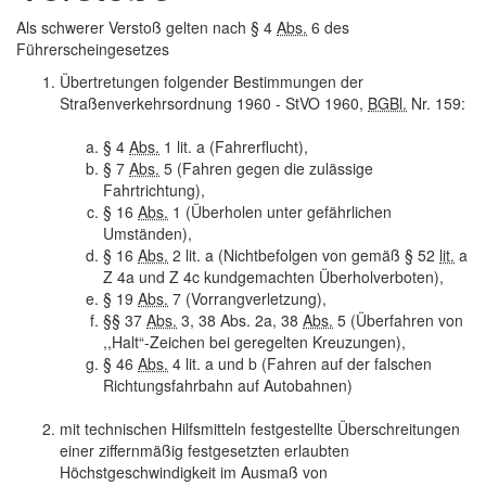
Als schwerer Verstoß gelten nach § 4
Abs.
6 des
Führerscheingesetzes
Übertretungen folgender Bestimmungen der
Straßenverkehrsordnung 1960 - StVO 1960,
BGBl.
Nr. 159:
§ 4
Abs.
1 lit. a (Fahrerflucht),
§ 7
Abs.
5 (Fahren gegen die zulässige
Fahrtrichtung),
§ 16
Abs.
1 (Überholen unter gefährlichen
Umständen),
§ 16
Abs.
2 lit. a (Nichtbefolgen von gemäß § 52
lit.
a
Z 4a und Z 4c kundgemachten Überholverboten),
§ 19
Abs.
7 (Vorrangverletzung),
§§ 37
Abs.
3, 38 Abs. 2a, 38
Abs.
5 (Überfahren von
,,Halt“-Zeichen bei geregelten Kreuzungen),
§ 46
Abs.
4 lit. a und b (Fahren auf der falschen
Richtungsfahrbahn auf Autobahnen)
mit technischen Hilfsmitteln festgestellte Überschreitungen
einer ziffernmäßig festgesetzten erlaubten
Höchstgeschwindigkeit im Ausmaß von