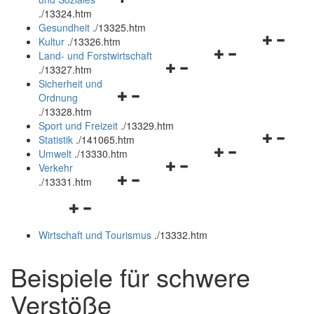
öffnen
schließen
.
/13324.htm
und
Gesundheit
.
/13325.htm
schließen
Navigation
Kultur
.
/13326.htm
Navigationsmenü
öffnen
Land- und Forstwirtschaft
Navigationsmenü
öffnen
und
.
/13327.htm
öffnen
und
schließen
Sicherheit und
Navigationsmenü
und
schließen
Ordnung
öffnen
schließen
.
/13328.htm
und
Sport und Freizeit
.
/13329.htm
schließen
Navigation
Statistik
.
/141065.htm
Navigationsmenü
öffnen
Umwelt
.
/13330.htm
Navigationsmenü
öffnen
und
Verkehr
Navigationsmenü
öffnen
und
schließen
.
/13331.htm
öffnen
und
schließen
Navigationsmenü
und
schließen
öffnen
schließen
Wirtschaft und Tourismus
.
/13332.htm
und
schließen
Beispiele für schwere
Verstöße