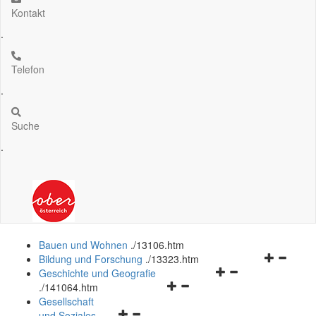
Kontakt
.
Telefon
.
Suche
.
Bauen und Wohnen
.
/13106.htm
Navigation
Bildung und Forschung
.
/13323.htm
Navigationsmenü
öffnen
Geschichte und Geografie
Navigationsmenü
öffnen
und
.
/141064.htm
öffnen
und
schließen
Gesellschaft
Navigationsmenü
und
schließen
und Soziales