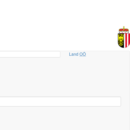
Land
OÖ