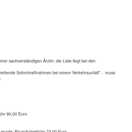
ner sachverständigen Ärztin; die Liste liegt bei den
srettende Sofortmaßnahmen bei einem Verkehrsunfall" - muss
n
hr 90,00 Euro
n wurde:
Pauschalgebühr 73,00 Euro