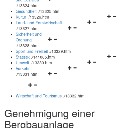
öffnen
schließen
.
/13324.htm
und
Gesundheit
.
/13325.htm
schließen
Navigation
Kultur
.
/13326.htm
Navigationsmenü
öffnen
Land- und Forstwirtschaft
Navigationsmenü
öffnen
und
.
/13327.htm
öffnen
und
schließen
Sicherheit und
Navigationsmenü
und
schließen
Ordnung
öffnen
schließen
.
/13328.htm
und
Sport und Freizeit
.
/13329.htm
schließen
Navigation
Statistik
.
/141065.htm
Navigationsmenü
öffnen
Umwelt
.
/13330.htm
Navigationsmenü
öffnen
und
Verkehr
Navigationsmenü
öffnen
und
schließen
.
/13331.htm
öffnen
und
schließen
Navigationsmenü
und
schließen
öffnen
schließen
Wirtschaft und Tourismus
.
/13332.htm
und
schließen
Genehmigung einer
Bergbauanlage