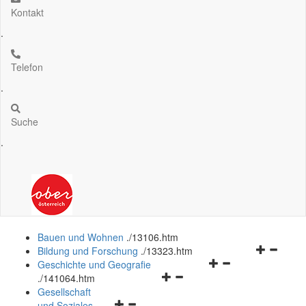
Kontakt
.
Telefon
.
Suche
.
Bauen und Wohnen
.
/13106.htm
Navigation
Bildung und Forschung
.
/13323.htm
Navigationsmenü
öffnen
Geschichte und Geografie
Navigationsmenü
öffnen
und
.
/141064.htm
öffnen
und
schließen
Gesellschaft
Navigationsmenü
und
schließen
und Soziales