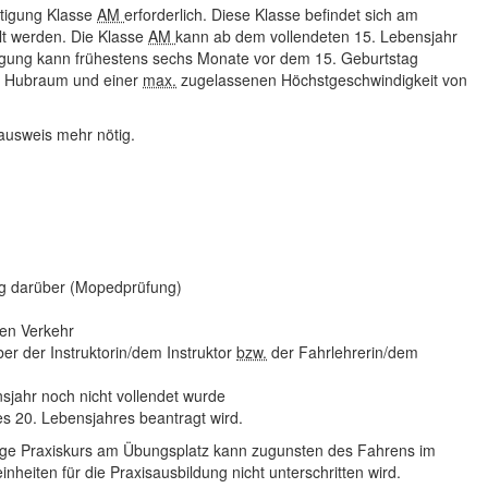
htigung Klasse
AM
erforderlich. Diese Klasse befindet sich am
lt werden. Die Klasse
AM
kann ab dem vollendeten
15. Lebensjahr
igung kann frühestens sechs Monate vor dem 15. Geburtstag
Hubraum
und einer
max.
zugelassenen
Höchstgeschwindigkeit von
ausweis mehr nötig.
ng darüber (Mopedprüfung)
hen Verkehr
er der Instruktorin/dem Instruktor
bzw.
der Fahrlehrerin/dem
nsjahr noch nicht vollendet wurde
s 20. Lebensjahres beantragt wird.
ndige Praxiskurs am Übungsplatz kann zugunsten des Fahrens im
eiten für die Praxisausbildung nicht unterschritten wird.