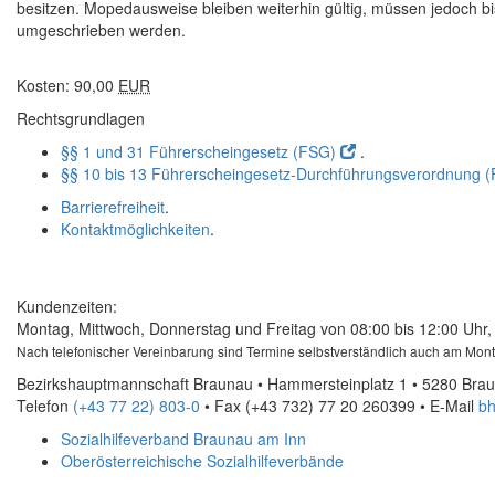
besitzen. Mopedausweise bleiben weiterhin gültig, müssen jedoch b
umgeschrieben werden.
Kosten: 90,00
EUR
Rechtsgrundlagen
§§ 1 und 31 Führerscheingesetz (FSG)
.
§§ 10 bis 13 Führerscheingesetz-Durchführungsverordnung 
Barrierefreiheit
.
Kontaktmöglichkeiten
.
Kundenzeiten:
Montag, Mittwoch, Donnerstag und Freitag von 08:00 bis 12:00 Uhr, 
Nach telefonischer Vereinbarung sind Termine selbstverständlich auch am Mon
Bezirkshauptmannschaft Braunau • Hammersteinplatz 1 • 5280 Bra
Telefon
(+43 77 22) 803-0
• Fax
(+43 732) 77 20 260399
•
E-Mail
bh
Sozialhilfeverband Braunau am Inn
Oberösterreichische Sozialhilfeverbände