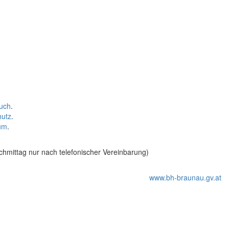
uch
.
hutz
.
um
.
hmittag nur nach telefonischer Vereinbarung)
www.bh-braunau.gv.at