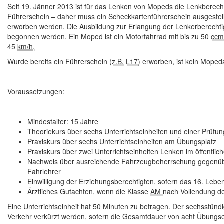
Seit 19. Jänner 2013 ist für das Lenken von Mopeds die Lenkberec
Führerschein – daher muss ein Scheckkartenführerschein ausgestel
erworben werden. Die Ausbildung zur Erlangung der Lenkerberecht
begonnen werden. Ein Moped ist ein Motorfahrrad mit bis zu
50
ccm
45
km/h
.
Wurde bereits ein Führerschein (
z.B.
L17
) erworben, ist kein Moped
Voraussetzungen:
Mindestalter
: 15 Jahre
Theoriekurs über sechs Unterrichtseinheiten
und einer Prüfu
Praxiskurs über sechs Unterrichtseinheiten
am Übungsplatz
Praxiskurs über zwei Unterrichtseinheiten
Lenken im öffentlic
Nachweis über ausreichende Fahrzeugbeherrschung
gegenüb
Fahrlehrer
Einwilligung der Erziehungsberechtigten
, sofern das 16. Lebe
Ärztliches Gutachten
, wenn die Klasse
AM
nach Vollendung de
Eine Unterrichtseinheit hat 50 Minuten zu betragen. Der sechsstü
Verkehr verkürzt werden, sofern die Gesamtdauer von acht Übungseinh