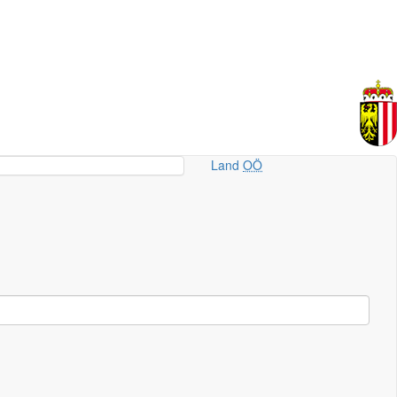
Land
OÖ