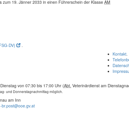
is zum 19. Jänner 2033 in einen Führerschein der Klasse
AM
(FSG-DV)
.
Kontakt
.
Telefonb
Datensc
Impress
Dienstag von 07:30 bis 17:00 Uhr (
Abt.
Veterinärdienst am Dienstagnac
tag- und Donnerstagnachmittag möglich.
unau am Inn
-br.post@ooe.gv.at