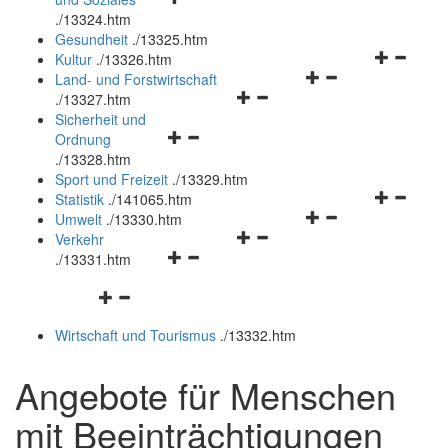
öffnen
schließen
.
/13324.htm
und
Gesundheit
.
/13325.htm
schließen
Navigation
Kultur
.
/13326.htm
Navigationsmenü
öffnen
Land- und Forstwirtschaft
Navigationsmenü
öffnen
und
.
/13327.htm
öffnen
und
schließen
Sicherheit und
Navigationsmenü
und
schließen
Ordnung
öffnen
schließen
.
/13328.htm
und
Sport und Freizeit
.
/13329.htm
schließen
Navigation
Statistik
.
/141065.htm
Navigationsmenü
öffnen
Umwelt
.
/13330.htm
Navigationsmenü
öffnen
und
Verkehr
Navigationsmenü
öffnen
und
schließen
.
/13331.htm
öffnen
und
schließen
Navigationsmenü
und
schließen
öffnen
schließen
Wirtschaft und Tourismus
.
/13332.htm
und
schließen
Angebote für Menschen
mit Beeinträchtigungen