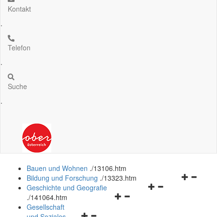
Kontakt
.
Telefon
.
Suche
.
Bauen und Wohnen
.
/13106.htm
Navigation
Bildung und Forschung
.
/13323.htm
Navigationsmenü
öffnen
Geschichte und Geografie
Navigationsmenü
öffnen
und
.
/141064.htm
öffnen
und
schließen
Gesellschaft
Navigationsmenü
und
schließen
und Soziales