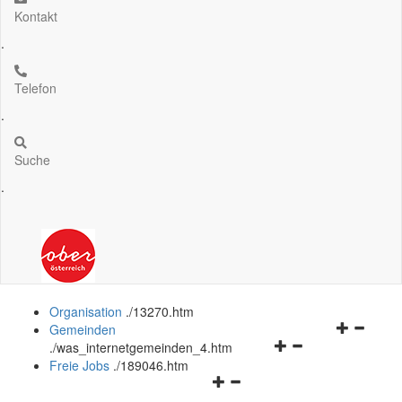
Kontakt
.
Telefon
.
Suche
.
Organisation
.
/13270.htm
Navigation
Gemeinden
Navigationsmenü
öffnen
.
/was_internetgemeinden_4.htm
öffnen
und
Freie Jobs
.
/189046.htm
Navigationsmenü
und
schließen
öffnen
schließen