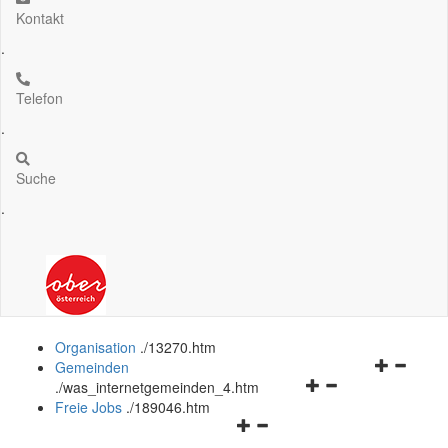
Kontakt
.
Telefon
.
Suche
.
Organisation
.
/13270.htm
Navigation
Gemeinden
Navigationsmenü
öffnen
.
/was_internetgemeinden_4.htm
öffnen
und
Freie Jobs
.
/189046.htm
Navigationsmenü
und
schließen
öffnen
schließen