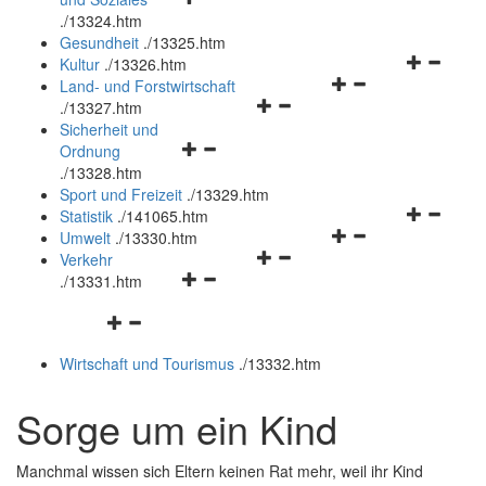
öffnen
schließen
.
/13324.htm
und
Gesundheit
.
/13325.htm
schließen
Navigation
Kultur
.
/13326.htm
Navigationsmenü
öffnen
Land- und Forstwirtschaft
Navigationsmenü
öffnen
und
.
/13327.htm
öffnen
und
schließen
Sicherheit und
Navigationsmenü
und
schließen
Ordnung
öffnen
schließen
.
/13328.htm
und
Sport und Freizeit
.
/13329.htm
schließen
Navigation
Statistik
.
/141065.htm
Navigationsmenü
öffnen
Umwelt
.
/13330.htm
Navigationsmenü
öffnen
und
Verkehr
Navigationsmenü
öffnen
und
schließen
.
/13331.htm
öffnen
und
schließen
Navigationsmenü
und
schließen
öffnen
schließen
Wirtschaft und Tourismus
.
/13332.htm
und
schließen
Sorge um ein Kind
Manchmal wissen sich Eltern keinen Rat mehr, weil ihr Kind