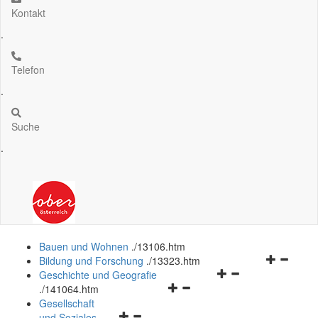
Kontakt
.
Telefon
.
Suche
.
Bauen und Wohnen
.
/13106.htm
Navigation
Bildung und Forschung
.
/13323.htm
Navigationsmenü
öffnen
Geschichte und Geografie
Navigationsmenü
öffnen
und
.
/141064.htm
öffnen
und
schließen
Gesellschaft
Navigationsmenü
und
schließen
und Soziales