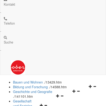
Kontakt
.
Telefon
.
Suche
.
Bauen und Wohnen
.
/13429.htm
Navigation
Bildung und Forschung
.
/14588.htm
Navigationsmenü
öffnen
Geschichte und Geografie
Navigationsmenü
öffnen
und
.
/141101.htm
öffnen
und
schließen
Gesellschaft
Navigationsmenü
und
schließen
und Soziales