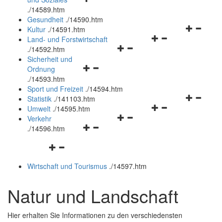
öffnen
schließen
.
/14589.htm
und
Gesundheit
.
/14590.htm
schließen
Navigation
Kultur
.
/14591.htm
Navigationsmenü
öffnen
Land- und Forstwirtschaft
Navigationsmenü
öffnen
und
.
/14592.htm
öffnen
und
schließen
Sicherheit und
Navigationsmenü
und
schließen
Ordnung
öffnen
schließen
.
/14593.htm
und
Sport und Freizeit
.
/14594.htm
schließen
Navigation
Statistik
.
/141103.htm
Navigationsmenü
öffnen
Umwelt
.
/14595.htm
Navigationsmenü
öffnen
und
Verkehr
Navigationsmenü
öffnen
und
schließen
.
/14596.htm
öffnen
und
schließen
Navigationsmenü
und
schließen
öffnen
schließen
Wirtschaft und Tourismus
.
/14597.htm
und
schließen
Natur und Landschaft
Hier erhalten Sie Informationen zu den verschiedensten