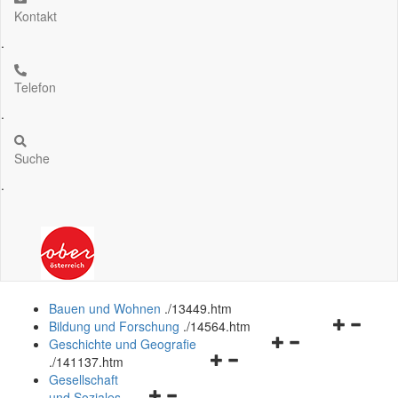
Kontakt
.
Telefon
.
Suche
.
Bauen und Wohnen
.
/13449.htm
Navigation
Bildung und Forschung
.
/14564.htm
Navigationsmenü
öffnen
Geschichte und Geografie
Navigationsmenü
öffnen
und
.
/141137.htm
öffnen
und
schließen
Gesellschaft
Navigationsmenü
und
schließen
und Soziales