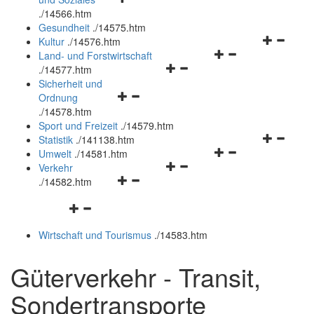
öffnen
schließen
.
/14566.htm
und
Gesundheit
.
/14575.htm
schließen
Navigation
Kultur
.
/14576.htm
Navigationsmenü
öffnen
Land- und Forstwirtschaft
Navigationsmenü
öffnen
und
.
/14577.htm
öffnen
und
schließen
Sicherheit und
Navigationsmenü
und
schließen
Ordnung
öffnen
schließen
.
/14578.htm
und
Sport und Freizeit
.
/14579.htm
schließen
Navigation
Statistik
.
/141138.htm
Navigationsmenü
öffnen
Umwelt
.
/14581.htm
Navigationsmenü
öffnen
und
Verkehr
Navigationsmenü
öffnen
und
schließen
.
/14582.htm
öffnen
und
schließen
Navigationsmenü
und
schließen
öffnen
schließen
Wirtschaft und Tourismus
.
/14583.htm
und
schließen
Güterverkehr - Transit,
Sondertransporte