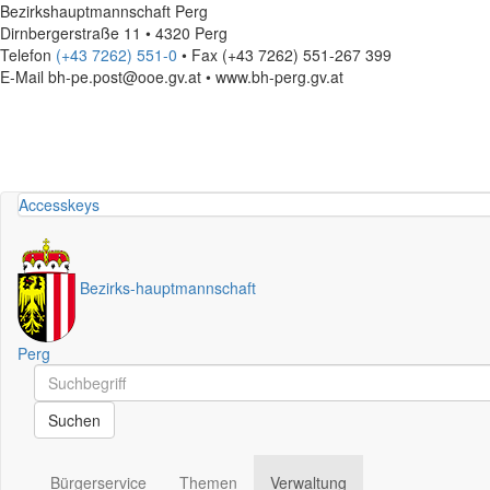
Bezirkshauptmannschaft Perg
Dirnbergerstraße 11 • 4320 Perg
Telefon
(+43 7262) 551-0
• Fax (+43 7262) 551-267 399
E-Mail
bh-pe.post@ooe.gv.at • www.bh-perg.gv.at
Accesskeys
Bezirks
-
hauptmannschaft
Perg
Schnellsuche
Schnellsuche
Suchen
Bürgerservice
Themen
Verwaltung