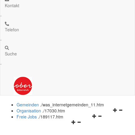
Kontakt
.
Telefon
.
Suche
.
Gemeinden
.
/was_internetgemeinden_11.htm
Navigation
Organisation
.
/17030.htm
Navigationsmenü
öffnen
Freie Jobs
.
/189117.htm
Navigationsmenü
öffnen
und
öffnen
und
schließen
und
schließen