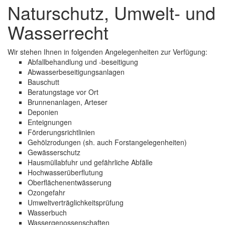
Naturschutz, Umwelt- und
schließen
Wasserrecht
Wir stehen Ihnen in folgenden Angelegenheiten zur Verfügung:
Abfallbehandlung und -beseitigung
Abwasserbeseitigungsanlagen
Bauschutt
Beratungstage vor Ort
Brunnenanlagen, Arteser
Deponien
Enteignungen
Förderungsrichtlinien
Gehölzrodungen (sh. auch Forstangelegenheiten)
Gewässerschutz
Hausmüllabfuhr und gefährliche Abfälle
Hochwasserüberflutung
Oberflächenentwässerung
Ozongefahr
Umweltverträglichkeitsprüfung
Wasserbuch
Wassergenossenschaften