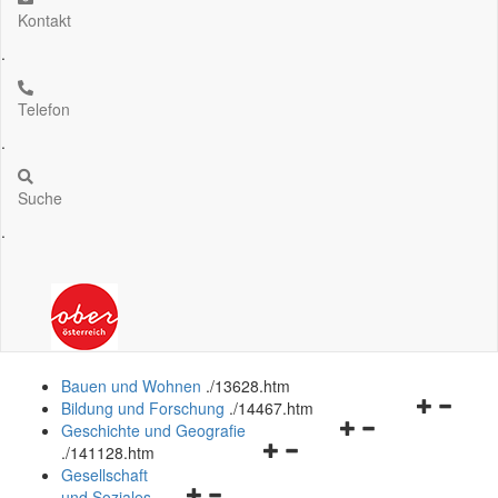
Kontakt
.
Telefon
.
Suche
.
Bauen und Wohnen
.
/13628.htm
Navigation
Bildung und Forschung
.
/14467.htm
Navigationsmenü
öffnen
Geschichte und Geografie
Navigationsmenü
öffnen
und
.
/141128.htm
öffnen
und
schließen
Gesellschaft
Navigationsmenü
und
schließen
und Soziales