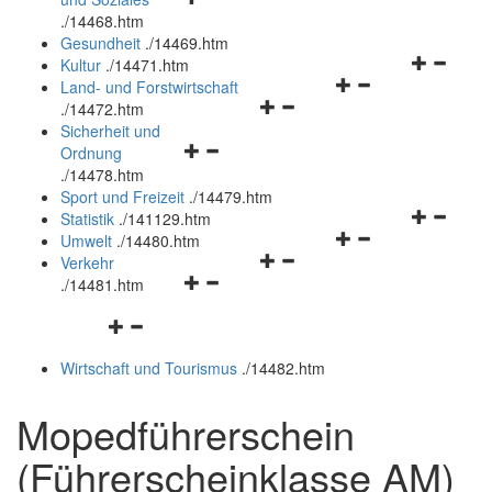
öffnen
schließen
.
/14468.htm
und
Gesundheit
.
/14469.htm
schließen
Navigation
Kultur
.
/14471.htm
Navigationsmenü
öffnen
Land- und Forstwirtschaft
Navigationsmenü
öffnen
und
.
/14472.htm
öffnen
und
schließen
Sicherheit und
Navigationsmenü
und
schließen
Ordnung
öffnen
schließen
.
/14478.htm
und
Sport und Freizeit
.
/14479.htm
schließen
Navigation
Statistik
.
/141129.htm
Navigationsmenü
öffnen
Umwelt
.
/14480.htm
Navigationsmenü
öffnen
und
Verkehr
Navigationsmenü
öffnen
und
schließen
.
/14481.htm
öffnen
und
schließen
Navigationsmenü
und
schließen
öffnen
schließen
Wirtschaft und Tourismus
.
/14482.htm
und
schließen
Mopedführerschein
(Führerscheinklasse AM)