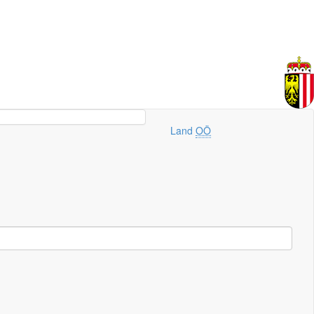
Land
OÖ