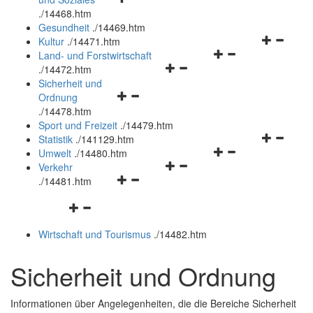
öffnen
schließen
.
/14468.htm
und
Gesundheit
.
/14469.htm
schließen
Navigation
Kultur
.
/14471.htm
Navigationsmenü
öffnen
Land- und Forstwirtschaft
Navigationsmenü
öffnen
und
.
/14472.htm
öffnen
und
schließen
Sicherheit und
Navigationsmenü
und
schließen
Ordnung
öffnen
schließen
.
/14478.htm
und
Sport und Freizeit
.
/14479.htm
schließen
Navigation
Statistik
.
/141129.htm
Navigationsmenü
öffnen
Umwelt
.
/14480.htm
Navigationsmenü
öffnen
und
Verkehr
Navigationsmenü
öffnen
und
schließen
.
/14481.htm
öffnen
und
schließen
Navigationsmenü
und
schließen
öffnen
schließen
Wirtschaft und Tourismus
.
/14482.htm
und
schließen
Sicherheit und Ordnung
Informationen über Angelegenheiten, die die Bereiche Sicherheit