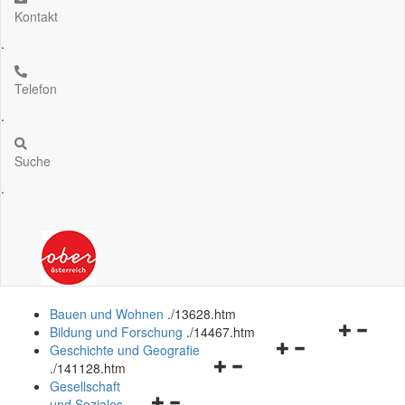
Kontakt
.
Telefon
.
Suche
.
Bauen und Wohnen
.
/13628.htm
Navigation
Bildung und Forschung
.
/14467.htm
Navigationsmenü
öffnen
Geschichte und Geografie
Navigationsmenü
öffnen
und
.
/141128.htm
öffnen
und
schließen
Gesellschaft
Navigationsmenü
und
schließen
und Soziales