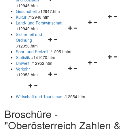
öffnen
schließen
.
/12946.htm
und
Gesundheit
.
/12947.htm
schließen
Navigation
Kultur
.
/12948.htm
Navigationsmenü
öffnen
Land- und Forstwirtschaft
Navigationsmenü
öffnen
und
.
/12949.htm
öffnen
und
schließen
Sicherheit und
Navigationsmenü
und
schließen
Ordnung
öffnen
schließen
.
/12950.htm
und
Sport und Freizeit
.
/12951.htm
schließen
Navigation
Statistik
.
/141070.htm
Navigationsmenü
öffnen
Umwelt
.
/12952.htm
Navigationsmenü
öffnen
und
Verkehr
Navigationsmenü
öffnen
und
schließen
.
/12953.htm
öffnen
und
schließen
Navigationsmenü
und
schließen
öffnen
schließen
Wirtschaft und Tourismus
.
/12954.htm
und
schließen
Broschüre -
"Oberösterreich Zahlen &