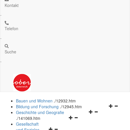
Kontakt
.
Telefon
.
Suche
.
Bauen und Wohnen
.
/12932.htm
Navigation
Bildung und Forschung
.
/12945.htm
Navigationsmenü
öffnen
Geschichte und Geografie
Navigationsmenü
öffnen
und
.
/141069.htm
öffnen
und
schließen
Gesellschaft
Navigationsmenü
und
schließen
und Soziales