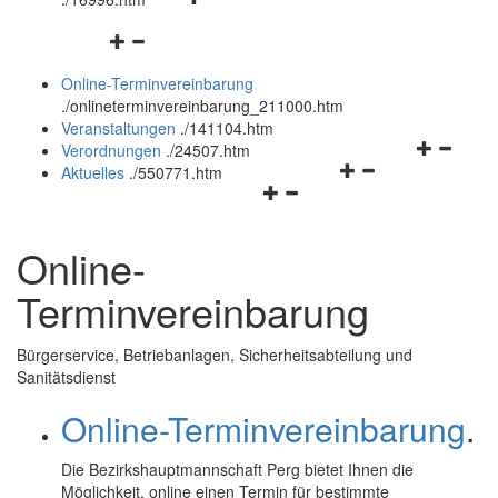
öffnen
schließen
Navigationsmenü
und
öffnen
schließen
Online-Terminvereinbarung
und
.
/onlineterminvereinbarung_211000.htm
schließen
Veranstaltungen
.
/141104.htm
Navigation
Verordnungen
.
/24507.htm
Navigationsmenü
öffnen
Aktuelles
.
/550771.htm
Navigationsmenü
öffnen
und
öffnen
und
schließen
und
schließen
Online
-
schließen
Terminvereinbarung
Bürgerservice, Betriebanlagen, Sicherheitsabteilung und
Sanitätsdienst
Online-Terminvereinbarung
.
Die Bezirkshauptmannschaft Perg bietet Ihnen die
Möglichkeit,
online
einen Termin für bestimmte