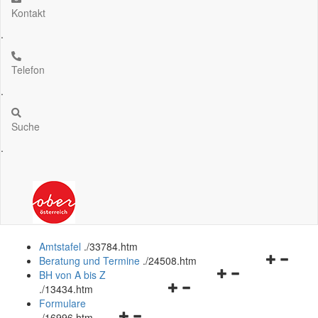
Kontakt
.
Telefon
.
Suche
.
Amtstafel
.
/33784.htm
Navigation
Beratung und Termine
.
/24508.htm
Navigationsmenü
öffnen
BH von A bis Z
Navigationsmenü
öffnen
und
.
/13434.htm
öffnen
und
schließen
Formulare
Navigationsmenü
und
schließen
.
/16996.htm